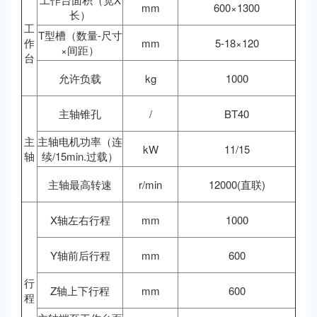
mm
600×1300
长）
工
T型槽（数量-尺寸
作
mm
5-18×120
×间距）
台
允许负载
kg
1000
主轴锥孔
/
BT40
主
主轴电机功率（连
kW
11/15
轴
续/15min.过载）
主轴最高转速
r/min
12000(直联)
X轴左右行程
mm
1000
Y轴前后行程
mm
600
行
Z轴上下行程
mm
600
程