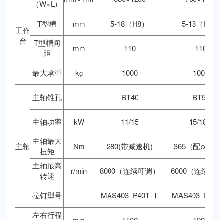
（W×L）
T型槽
mm
5-18（H8）
5-18（H8）
工作
台
T型槽间
mm
110
110
距
最大承重
kg
1000
1000
主轴锥孔
BT40
BT50
主轴功率
kW
11/15
15/18.5
主轴最大
主轴
Nm
280(带减速机)
365（配α电
扭矩
主轴最高
r/min
8000（连续可调）
6000（连续可
转速
拉钉型号
MAS403 P40T-Ⅰ
MAS403 P50
左右行程
mm
1100
1200