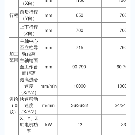
（X向）
前后行程
行程
mm
650
700
（Y向）
上下行程
mm
700
700
（Z向）
主轴中心
至立柱导
mm
715
760
加工
轨距离
范围
主轴端面
至工作台
mm
90-790
60-760
面距离
最高进给
速度
mm/min
10000
10000
（X/Y/Z）
进给
快速移动
（直
速度
m/min
36/36/32
24/24/20
联）
（X/Y/Z）
X、Y、Z
轴电机功
kW
≥3
≥3
率