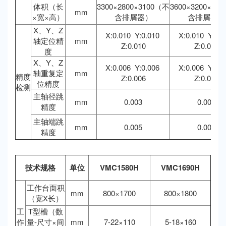
体积（长
3300×2800×3100（不
3600×3200×31
mm
×宽×高）
含排屑器）
含排屑器）
X、Y、Z
X:0.010 Y:0.010
X:0.010 Y:0.
轴定位精
mm
Z:0.010
Z:0.010
度
X、Y、Z
X:0.006 Y:0.006
X:0.006 Y:0.
轴重复定
mm
精度
Z:0.006
Z:0.006
位精度
检测
主轴径跳
mm
0.003
0.003
精度
主轴端跳
mm
0.005
0.005
精度
技术规格
单位
VMC1580H
VMC1690H
工作台面积
mm
800×1700
800×1800
（宽X长）
工
T型槽（数
作
量-尺寸×间
mm
7-22×110
5-18×160