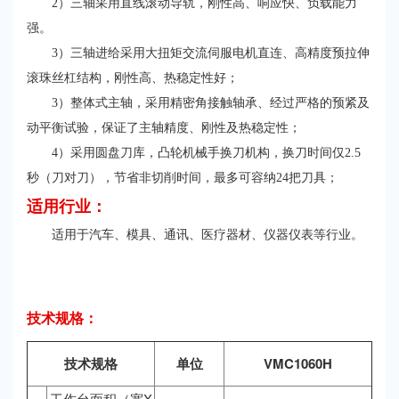
2）三轴采用直线滚动导轨，刚性高、响应快、负载能力
强。
3）三轴进给采用大扭矩交流伺服电机直连、高精度预拉伸
滚珠丝杠结构，刚性高、热稳定性好；
3）整体式主轴，采用精密角接触轴承、经过严格的预紧及
动平衡试验，保证了主轴精度、刚性及热稳定性；
4）采用圆盘刀库，凸轮机械手换刀机构，换刀时间仅2.5
秒（刀对刀），节省非切削时间，最多可容纳24把刀具；
适用行业：
适用于汽车、模具、通讯、医疗器材、仪器仪表等行业。
技术规格：
技术规格
单位
VMC1060H
工作台面积（宽X