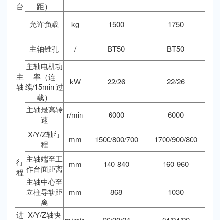
台
距）
允许负载
kg
1500
1750
主轴锥孔
/
BT50
BT50
主轴电机功
主
率（连
kW
22/26
22/26
轴
续/15min.过
载）
主轴最高转
r/min
6000
6000
速
X/Y/Z轴行
mm
1500/800/700
1700/900/800
程
主轴端至工
行
mm
140-840
160-960
作台面距离
程
主轴中心至
立柱导轨距
mm
868
1030
离
进
X/Y/Z轴快
m/min
30/30/24
24/24/20