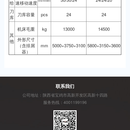
给
速移动速度
刀
刀库容量
pcs
24
24
库
机床毛重
kg
13000
14500
其
外形尺寸
他
（含排屑
mm
5000×3750×3100
5800×3150×3600
器）
联系我们
公司地址：陕西省宝鸡市高新开发区高新十四路
服务热线：4001199196