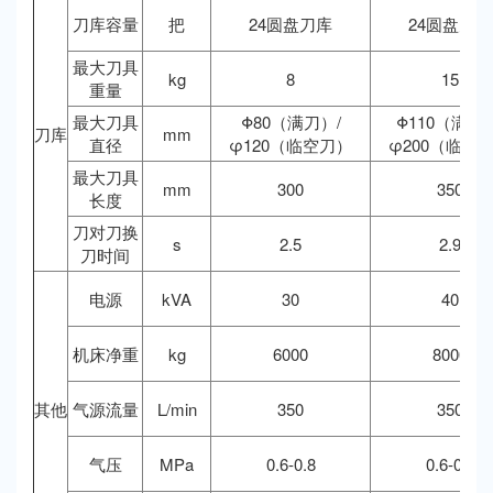
刀库容量
把
24圆盘刀库
24圆盘刀库
最大刀具
kg
8
15
重量
最大刀具
Φ80（满刀）/
Φ110（满刀）
刀库
mm
直径
φ120（临空刀）
φ200（临空
最大刀具
mm
300
350
长度
刀对刀换
s
2.5
2.9
刀时间
电源
kVA
30
40
机床净重
kg
6000
8000
其他
气源流量
L/min
350
350
气压
MPa
0.6-0.8
0.6-0.8