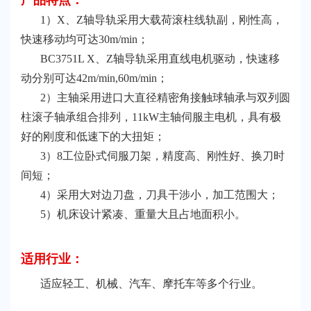
产品
特点：
1）X、Z轴导轨采用大载荷滚柱线轨副，刚性高，
快速移动均可达30m/min；
BC3751L X、Z轴导轨采用直线电机驱动，快速移
动分别可达42m/min,60m/min；
2）主轴采用进口大直径精密角接触球轴承与双列圆
柱滚子轴承组合排列，11kW主轴伺服主电机，具有极
好的刚度和低速下的大扭矩；
3）8工位卧式伺服刀架，精度高、刚性好、换刀时
间短；
4）采用大对边刀盘，刀具干涉小，加工范围大；
5）机床设计紧凑、重量大且占地面积小。
适用行业：
适应轻工、机械、汽车、摩托车等多个行业。