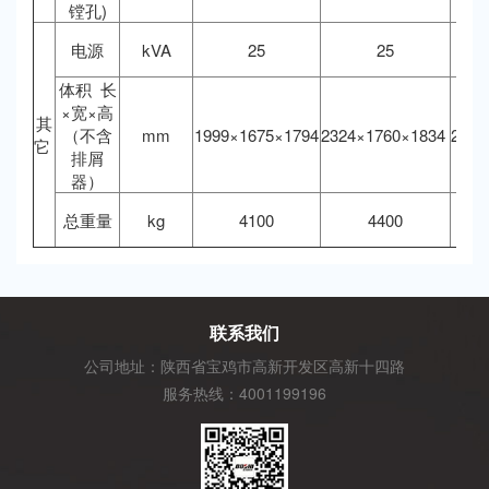
镗孔)
电源
kVA
25
25
体积 长
×宽×高
其
（不含
mm
1999×1675×1794
2324×1760×1834
2300
它
排屑
器）
总重量
kg
4100
4400
联系我们
公司地址：陕西省宝鸡市高新开发区高新十四路
服务热线：4001199196