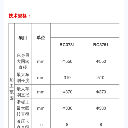
技术规格：
项目
单位
BC3731
BC3751
B
床身最
大回转
mm
Φ550
Φ550
直径
最大车
mm
310
510
加
削长度
工
最大车
范
mm
Φ370
Φ370
削直径
围
滑板上
最大回
mm
Φ330
Φ330
转直径
液压卡
in
8
8
盘直径