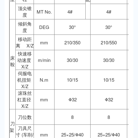
顶尖锥
MT No.
4#
4#
度
倾斜角
DEG
30°
30°
度
移动距
mm
210/350
210/550
离 X/Z
快速移
床
动速度
m/min
30/30
30/30
鞍
X/Z
伺服电
机扭矩
N.m
10/15
10/15
X/Z
滚珠丝
杠直径
mm
Φ32
Φ32
X/Z
刀位数
8
8
刀
刀具尺
架
寸 (车削/
mm
25×25/Φ40
25×25/Φ40
2