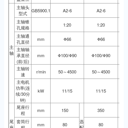
主轴头
GB5900.1
A2-6
A2-6
型式
主轴锥
1:20
1:20
孔规格
主轴通
mm
Φ66
Φ66
孔直径
主
主轴轴
轴
承直径
mm
Φ100/Φ90
Φ100/Φ90
Φ
(前/后)
主轴转
r/min
50～4500
50～4500
5
速
主电机
功率(连
kW
11/15
11/15
续/30分
钟)
尾座行
mm
150
350
程
尾
套筒行
选
mm
80
80
座
程
配