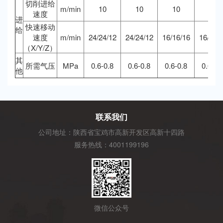
切削进给
m/min
10
10
10
10
速度
进
快速移动
给
速度
m/min
24/24/12
24/24/12
16/16/16
16/16/
（X/Y/Z）
其
所需气压
MPa
0.6-0.8
0.6-0.8
0.6-0.8
0.6-0.
他
联系我们
公司地址：陕西省宝鸡市高新开发区高新十四路
服务热线：4001199196
微信公众号