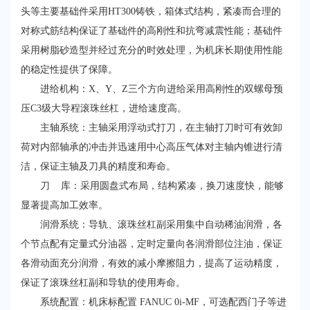
头等主要基础件采用HT300铸铁，箱体式结构，紧凑而合理的
对称式筋结构保证了基础件的高刚性和抗弯减震性能；基础件
采用树脂砂造型并经过充分的时效处理，为机床长期使用性能
的稳定性提供了保障。
进给机构：X、Y、Z三个方向进给采用高刚性的双螺母预
压C3级大导程滚珠丝杠，进给速度高。
主轴系统：主轴采用浮动式打刀，在主轴打刀时可有效卸
荷对内部轴承的冲击并迅速用中心高压气体对主轴内锥进行清
洁，保证主轴及刀具的精度和寿命。
刀 库：采用圆盘式布局，结构紧凑，换刀速度快，能够
显著提高加工效率。
润滑系统：导轨、滚珠丝杠副采用集中自动稀油润滑，各
个节点配有定量式分油器，定时定量向各润滑部位注油，保证
各滑动面充分润滑，有效的减小摩擦阻力，提高了运动精度，
保证了滚珠丝杠副和导轨的使用寿命。
系统配置：机床标配置 FANUC 0i-MF，可选配西门子等进