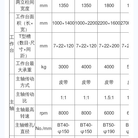
两立柱间
mm
1350
1350
1800
1800
宽度
工作台面
积（长×
mm
1000×1400
1000×2200
2200×1600
2700×16
宽）
T型槽
工
（数目-尺
作
mm
7×22×120
7×22×120
7×22×200
7×22×2
寸×间
台
距）
工作台最
kg
3000
4000
4000
5000
大承重
主轴传动
皮带
皮带
皮带
皮带
方式
主轴传动
1:1
1:1
1.5:1
1.5:1
比
主
轴
主轴最高
rpm
8000
8000
6000
6000
转速
主轴锥孔/
BT40-
BT40-
BT50-
BT50-
No./mm
直径
φ150
φ150
φ190
φ190