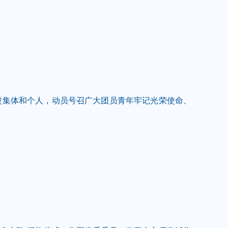
的先进集体和个人，动员号召广大团员青年牢记光荣使命、