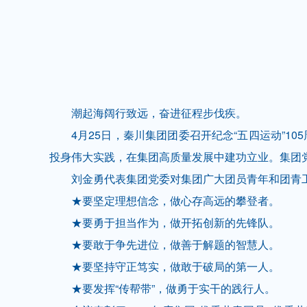
潮起海阔行致远，奋进征程步伐疾。
4月25日，秦川集团团委召开纪念“五四运动”1
投身伟大实践，在集团高质量发展中建功立业。集团
刘金勇代表集团党委对集团广大团员青年和团青
★要坚定理想信念，做心存高远的攀登者。
★要勇于担当作为，做开拓创新的先锋队。
★要敢于争先进位，做善于解题的智慧人。
★要坚持守正笃实，做敢于破局的第一人。
★要发挥“传帮带”，做勇于实干的践行人。