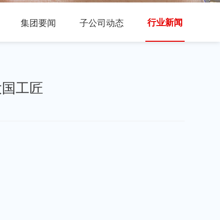
集团要闻
子公司动态
行业新闻
大国工匠