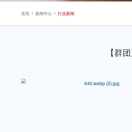
首页
新闻中心
行业新闻
【群团