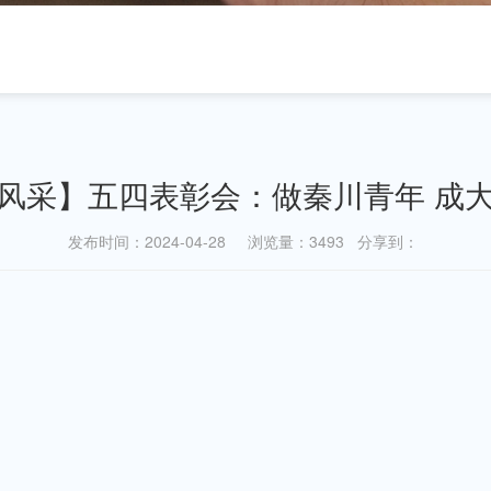
风采】五四表彰会：做秦川青年 成
发布时间：2024-04-28 浏览量：3493 分享到：