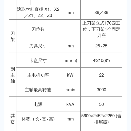
滚珠丝杠直径 X1、X2
mm
36／36
／Z1、Z2、Z3
上刀架立式170四工
刀位数
位，下刀架1个固定
刀
刀座
架
刀具尺寸
mm
25×25
卡盘尺寸
mm(in)
Φ210(8")
副
主
主电机功率
kW
22
轴
主轴最高转速
r/min
3000
电源
kVA
50
其
5600×2452×2260 (含
体积（长×宽×高)
mm
它
排屑器)