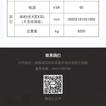
电源
kVA
60
其
体积(长X宽X高)
mm
3650X1810X1950
它
（不含排屑器）
总重量
kg
8200
联系我们
公司地址：陕西省宝鸡市高新开发区高新十四路
服务热线：4001199196
微信公众号