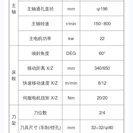
主
主轴通孔直径
mm
φ196
轴
主轴转速
r/min
150--800
主电机功率
kw
22
倾斜角度
DEG
60°
移动距离 X/Z
mm
340/650
床
鞍
快速移动速度 X/Z
m/min
8/12
伺服电机扭矩 X/Z
Nm
20/20
刀位数
2/4
刀
架
刀具尺寸 (车削/镗孔)
mm
32×32/φ80