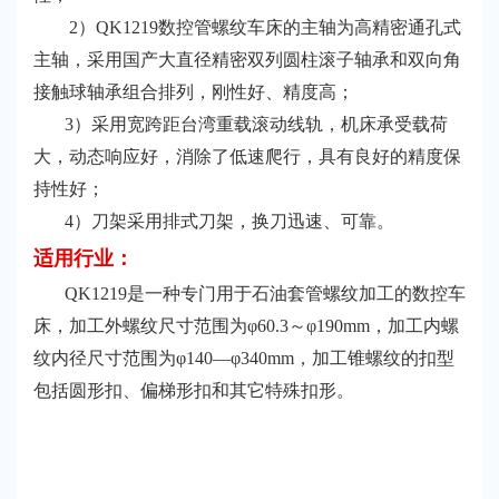
2）QK1219数控管螺纹车床的主轴为高精密通孔式
主轴，采用国产大直径精密双列圆柱滚子轴承和双向角
接触球轴承组合排列，刚性好、精度高；
3）采用宽跨距台湾重载滚动线轨，机床承受载荷
大，动态响应好，消除了低速爬行，具有良好的精度保
持性好；
4）刀架采用排式刀架，换刀迅速、可靠。
适用行业：
QK1219是一种专门用于石油套管螺纹加工的数控车
床，加工外螺纹尺寸范围为φ60.3～φ190mm，加工内螺
纹内径尺寸范围为φ140—φ340mm，加工锥螺纹的扣型
包括圆形扣、偏梯形扣和其它特殊扣形。