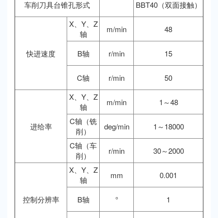
车削刀具台锥孔形式
BBT40（双面接触）
X、Y、Z
m/min
48
轴
快进速度
B轴
r/min
15
C轴
r/min
50
X、Y、Z
m/min
1～48
轴
C轴（铣
进给率
deg/min
1～18000
削）
C轴（车
r/min
30～2000
削）
X、Y、Z
mm
0.001
轴
控制分辨率
B轴
°
1