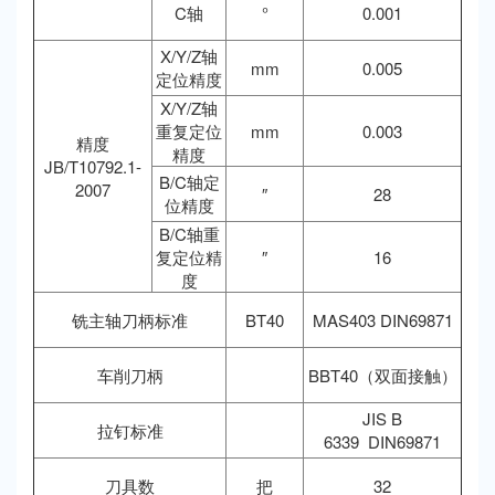
C轴
°
0.001
X/Y/Z轴
mm
0.005
定位精度
X/Y/Z轴
重复定位
mm
0.003
精度
精度
JB/T10792.1-
B/C轴定
2007
″
28
位精度
B/C轴重
复定位精
″
16
度
铣主轴刀柄标准
BT40
MAS403 DIN69871
车削刀柄
BBT40（双面接触）
JIS B
拉钉标准
6339 DIN69871
刀具数
把
32