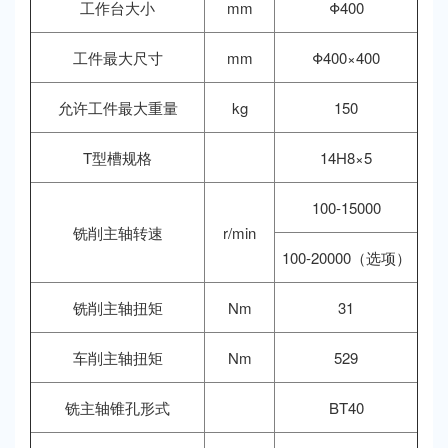
工作台大小
mm
Φ400
工件最大尺寸
mm
Φ400×400
允许工件最大重量
kg
150
T型槽规格
14H8×5
100-15000
铣削主轴转速
r/min
100-20000（选项）
铣削主轴扭矩
Nm
31
车削主轴扭矩
Nm
529
铣主轴锥孔形式
BT40